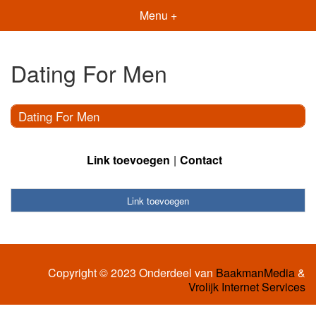
Menu +
Dating For Men
Dating For Men
Link toevoegen
Contact
Link toevoegen
Copyright © 2023 Onderdeel van
BaakmanMedia
&
Vrolijk Internet Services